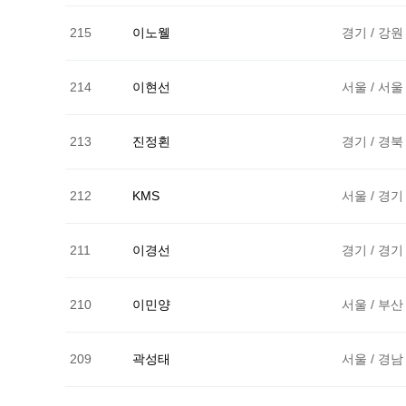
215
이노웰
경기 / 강원
214
이현선
서울 / 서울
213
진정횐
경기 / 경북
212
KMS
서울 / 경기
211
이경선
경기 / 경기
210
이민양
서울 / 부산
209
곽성태
서울 / 경남