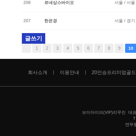
208
르네상스바이오
서울 / 서울
207
한은경
서울 / 경기
글쓰기
맨끝
1
2
3
4
5
6
7
8
9
10
회사소개
이용안내
20인승프리미엄골드
브이아이피(VIP)리무진 대표 :
T
연무동