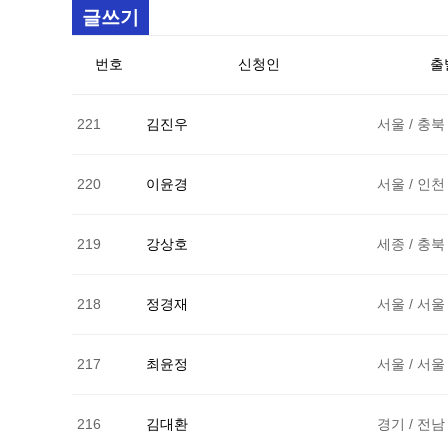
글쓰기
번호
신청인
출
221
김진우
서울 / 충북
220
이윤경
서울 / 인천
219
강상호
세종 / 충북
218
정경재
서울 / 서울
217
최윤정
서울 / 서울
216
김대환
경기 / 전남